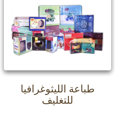
طباعة الليثوغرافيا
للتغليف